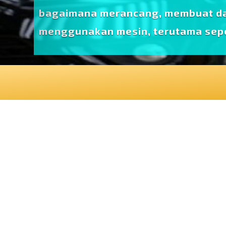
bagaimana merancang, membuat da
menggunakan mesin, terutama seped