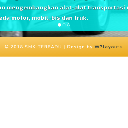
n mengembangkan alat-alat transportasi 
a motor, mobil, bis dan truk.
© 2018 SMK TERPADU | Design by
W3layouts.